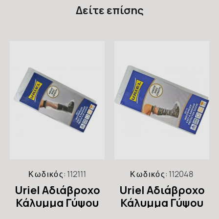
Δείτε επίσης
Κωδικός:
112111
Κωδικός:
112048
Uriel Αδιάβροχο
Uriel Αδιάβροχο
Κάλυμμα Γύψου
Κάλυμμα Γύψου
για Πόδι Long
για Πόδι Short