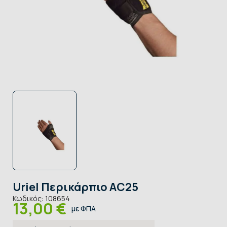
Uriel Περικάρπιο AC25
Κωδικός:
108654
13,00 €
με ΦΠΑ