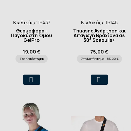
Κωδικός:
116437
Κωδικός:
116145
Θερμοφόρα -
Thuasne Ανάρτηση και
Παγοκύστη Ώμου
Απαγωγή Βραχίονα σε
GelPro
30° Scapulis+
19,00 €
75,00 €
Στο Κατάστημα:
Στο Κατάστημα:
83,00 €