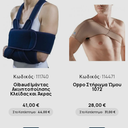
Κωδικός:
111740
Κωδικός:
114471
Gibaud Ιμάντας
Oppo Στήριγμα Ώμου
Ακινητοποίησης
1072
Κλείδας και Άκρας
Χειρός
41,00 €
28,00 €
Στο Κατάστημα:
44,00 €
Στο Κατάστημα:
31,00 €