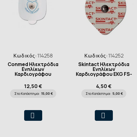
Κωδικός:
114258
Κωδικός:
114252
Conmed Ηλεκτρόδια
Skintact Ηλεκτρόδια
Ενηλίκων
Ενηλίκων
Καρδιογράφου
Καρδιογράφου EKG FS-
Cleartrace2 51mm, 30
TF /6 43x51mm, 30
τεμάχια
τεμάχια
12,50 €
4,50 €
Στο Κατάστημα:
15,00 €
Στο Κατάστημα:
5,00 €