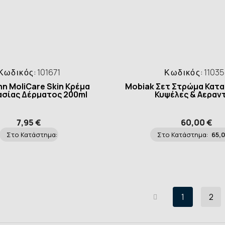
Κωδικός:
101671
Κωδικός:
1103
n MoliCare Skin Κρέμα
Mobiak Σετ Στρώμα Κατα
σίας Δέρματος 200ml
Κυψέλες & Αεραν
7,95 €
60,00 €
Στο Κατάστημα:
Στο Κατάστημα:
65,
1
2