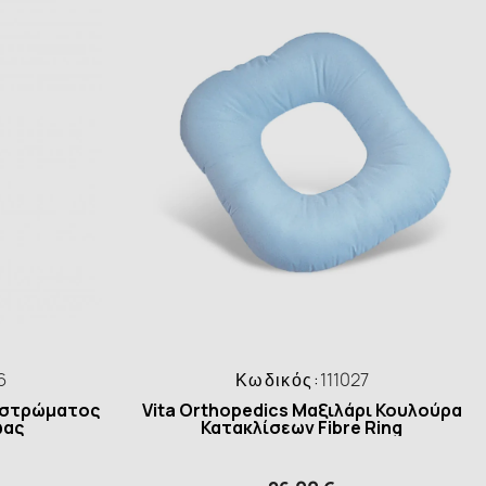
6
Κωδικός:
111027
οστρώματος
Vita Orthopedics Μαξιλάρι Κουλούρα
ωας
Κατακλίσεων Fibre Ring