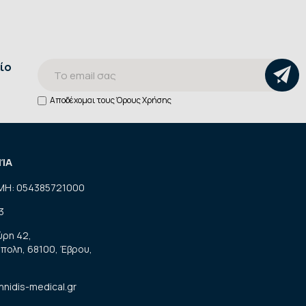
ίο
Αποδέχομαι τους
Όρους Χρήσης
ΝΊΑ
ΜΗ: 054385721000
3
ύρη 42,
πολη, 68100, Έβρου,
nnidis-medical.gr