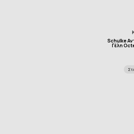
Schulke Αν
Γέλη Oct
Στ