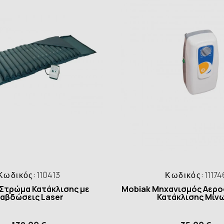
Κωδικός:
110413
Κωδικός:
11174
Στρώμα Κατάκλισης με
Mobiak Μηχανισμός Αερ
αβδώσεις Laser
Κατάκλισης Μίν