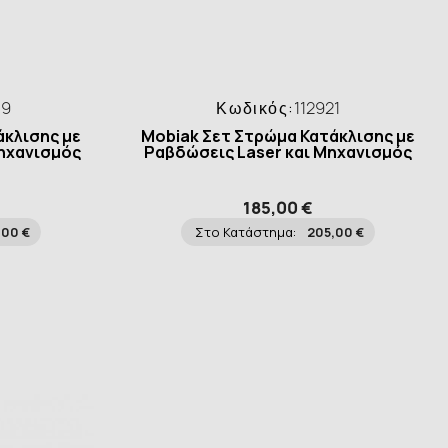
89
Κωδικός:
112921
άκλισης με
Mobiak Σετ Στρώμα Κατάκλισης με
Μηχανισμός
Ραβδώσεις Laser και Μηχανισμός
185,00 €
,00 €
Στο Κατάστημα:
205,00 €