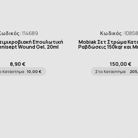
Κωδικός:
114689
Κωδικός:
1085
τιμικροβιακή Επουλωτική
Mobiak Σετ Στρώμα Κατ
enisept Wound Gel, 20ml
Ραβδώσεις 150kgr και 
8,90 €
150,00 €
ο Κατάστημα:
10,00 €
Στο Κατάστημα:
205