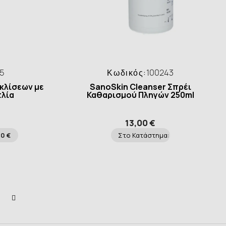
55
Κωδικός:
100243
κλίσεων με
SanoSkin Cleanser Σπρέι
τλία
Καθαρισμού Πληγών 250ml
13,00 €
00 €
Στο Κατάστημα: