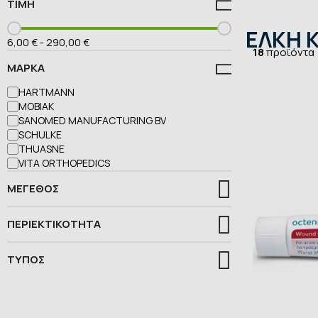
ΤΙΜΉ
ΕΛΚΗ 
6,00 €
-
290,00 €
18
προϊόντα
ΜΆΡΚΑ
HARTMANN
MOBIAK
SANOMED MANUFACTURING BV
SCHULKE
THUASNE
VITA ORTHOPEDICS
ΜΈΓΕΘΟΣ
ΠΕΡΙΕΚΤΙΚΟΤΗΤΑ
ΤΥΠOΣ