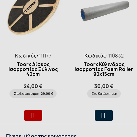
Κωδικός:
111177
Κωδικός:
110832
Toorx Δίσκος
Toorx Κύλινδρος
Ισορροπίας Ξύλινος
Ισορροπίας Foam Roller
40cm
90x15cm
24,00 €
30,00 €
Στο Κατάστημα:
29,00 €
Στο Κατάστημα:
Γίνετε μέλος της κοινότητας