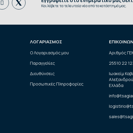
Εγγραφείτε στο ενημερωτικό μας δελτ
Και λάβετε τα τελευταία νέα από το κατάστημά μας.
ΛΟΓΑΡΙΑΣΜΟΣ
ΕΠΙΚΟΙΝΩ
Ο Λογαριασμός μου
Αριθμός ΓΕ
Παραγγελίες
25510 22 12
Διευθύνσεις
Ιωακείμ Καβ
Αλεξανδρού
Προσωπικές Πληροφορίες
Ελλάδα
info@tsagia
logistirio@t
sales@tsagi