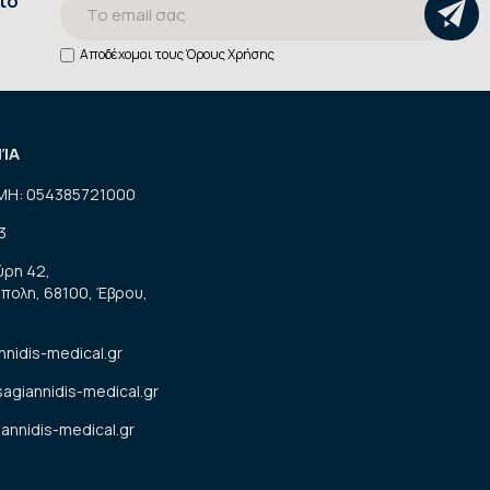
ίο
Αποδέχομαι τους
Όρους Χρήσης
ΝΊΑ
ΜΗ: 054385721000
3
ύρη 42,
πολη, 68100, Έβρου,
nnidis-medical.gr
sagiannidis-medical.gr
annidis-medical.gr