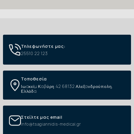
Τηλεφωνήστε μας:
25510 22 123
Τοποθεσία
Ιωακείμ Καβύρη 42 68132 Αλεξανδρούπολη,
Ελλάδα
Στείλτε μας email
info@tsagiannidis-medical.gr