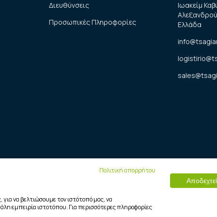
Διευθύνσεις
Ιωακείμ Καβ
Αλεξανδρού
Προσωπικές Πληροφορίες
Ελλάδα
info@tsagia
logistirio@t
sales@tsagi
opyright © 2025 Tsagiannidis Medical. |
Developed by Synergic Softwa
Πολιτική απορρήτου
Αποδεχτεί
για να βελτιώσουμε τον ιστότοπό μας, να
άλη εμπειρία ιστοτόπου. Για περισσότερες πληροφορίες