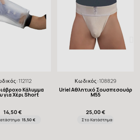
ωδικός:
112112
Κωδικός:
108829
Αδιάβροχο Κάλυμμα
Uriel Αθλητικό Σουσπεσουάρ
 για Χέρι Short
M55
14,50 €
25,00 €
Κατάστημα:
15,50 €
Στο Κατάστημα: