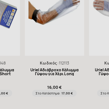
048
Κωδικός:
112113
Κ
Κάλυμμα
Uriel Αδιάβροχο Κάλυμμα
Uriel 
 Short
Γύψου για Χέρι Long
Γύψου
16,00 €
1,00 €
Στο Κατάστημα:
17,00 €
Στο 