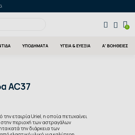
G.
ΝΤΙΔΑ
ΥΠΟΔΗΜΑΤΑ
ΥΓΕΙΑ & ΕΥΕΞΙΑ
Α' ΒΟΗΘΕΙΕΣ
7
δα AC37
την εταιρία Uriel, η οποία πετυχαίνει
 στην περιοχή των αστραγάλων
τα κατά την διάρκεια των
πό ελαστικό υλικό για καλύτερη