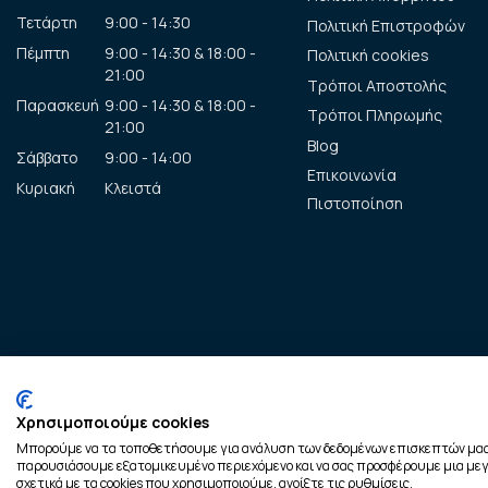
Τετάρτη
9:00 - 14:30
Πολιτική Επιστροφών
Πέμπτη
9:00 - 14:30 & 18:00 -
Πολιτική cookies
21:00
Τρόποι Αποστολής
Παρασκευή
9:00 - 14:30 & 18:00 -
Τρόποι Πληρωμής
21:00
Blog
Σάββατο
9:00 - 14:00
Επικοινωνία
Κυριακή
Κλειστά
Πιστοποίηση
C
Χρησιμοποιούμε cookies
Μπορούμε να τα τοποθετήσουμε για ανάλυση των δεδομένων επισκεπτών μας, 
παρουσιάσουμε εξατομικευμένο περιεχόμενο και να σας προσφέρουμε μια μεγ
σχετικά με τα cookies που χρησιμοποιούμε, ανοίξτε τις ρυθμίσεις.