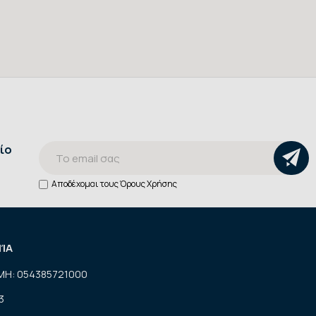
ίο
Αποδέχομαι τους
Όρους Χρήσης
ΝΊΑ
ΜΗ: 054385721000
3