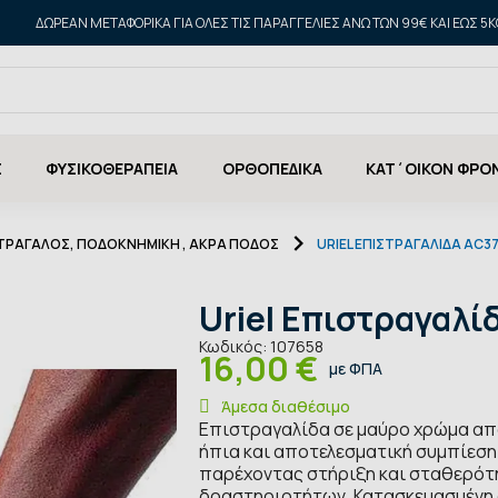
ΔΩΡΕΑΝ ΜΕΤΑΦΟΡΙΚΑ ΓΙΑ ΌΛΕΣ ΤΙΣ ΠΑΡΑΓΓΕΛΊΕΣ ΆΝΩ ΤΩΝ 99€ ΚΑΙ ΈΩΣ 5K
Σ
ΦΥΣΙΚΟΘΕΡΑΠΕΙΑ
ΟΡΘΟΠΕΔΙΚΑ
ΚΑΤ΄ΟΙΚΟΝ ΦΡΟ
ΤΡΆΓΑΛΟΣ, ΠΟΔΟΚΝΗΜΙΚΉ , ΆΚΡΑ ΠΟΔΌΣ
URIEL ΕΠΙΣΤΡΑΓΑΛΊΔΑ AC3
Uriel Επιστραγαλί
Κωδικός:
107658
16,00 €
με ΦΠΑ
Άμεσα διαθέσιμο
Επιστραγαλίδα σε μαύρο χρώμα από 
ήπια και αποτελεσματική συμπίεση
παρέχοντας στήριξη και σταθερότη
δραστηριοτήτων. Κατασκευασμένη α