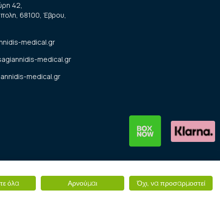
ύρη 42,
πολη, 68100, Έβρου,
nnidis-medical.gr
sagiannidis-medical.gr
annidis-medical.gr
re
τε όλα
Αρνούμαι
Όχι, να προσαρμοστεί