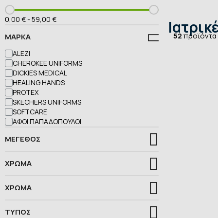
0,00 €
-
59,00 €
Ιατρικέ
52
προϊόντα
ΜΆΡΚΑ
ALEZI
CHEROKEE UNIFORMS
DICKIES MEDICAL
HEALING HANDS
PROTEX
SKECHERS UNIFORMS
SOFTCARE
ΑΦΟΊ ΠΑΠΑΔΌΠΟΥΛΟΙ
ΜΈΓΕΘΟΣ
ΧΡΏΜΑ
ΧΡΩΜΑ
ΤΥΠOΣ