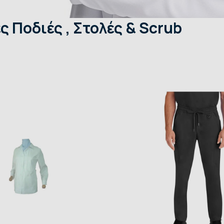
ς Ποδιές , Στολές & Scrub