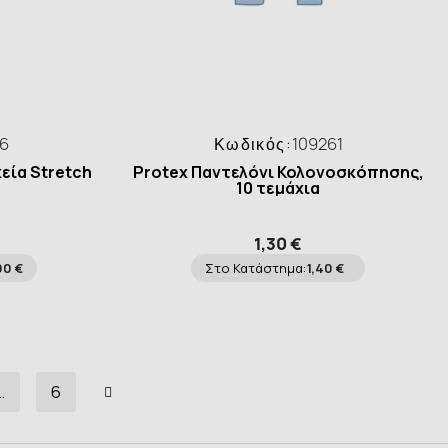
56
Κωδικός:
109261
κεία Stretch
Protex Παντελόνι Κολονοσκόπησης,
10 τεμάχια
1,30 €
00 €
Στο Κατάστημα:
1,40 €
…
6