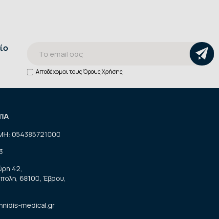
ίο
Αποδέχομαι τους
Όρους Χρήσης
ΝΊΑ
ΜΗ: 054385721000
3
ύρη 42,
πολη, 68100, Έβρου,
nnidis-medical.gr