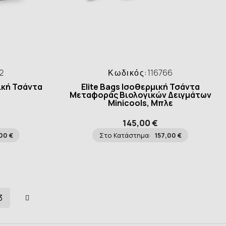
2
Κωδικός:
116766
ρική Τσάντα
Elite Bags Ισοθερμική Τσάντα
Μεταφοράς Βιολογικών Δειγμάτων
Minicools, Μπλε
145,00 €
00 €
Στο Κατάστημα:
157,00 €
3