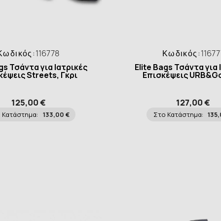
Κωδικός:
116778
Κωδικός:
11677
ags Τσάντα για Ιατρικές
Elite Bags Τσάντα για 
έψεις Streets, Γκρι
Επισκέψεις URB&Go
125,00 €
127,00 €
 Κατάστημα:
133,00 €
Στο Κατάστημα:
135,