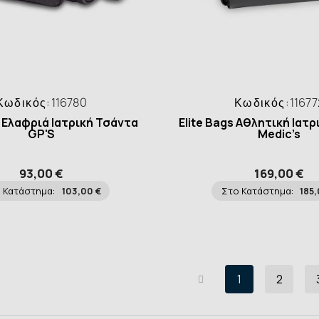
Κωδικός:
116780
Κωδικός:
11677
s Ελαφριά Ιατρική Τσάντα
Elite Bags Αθλητική Ιατ
GP'S
Medic’s
93,00 €
169,00 €
 Κατάστημα:
103,00 €
Στο Κατάστημα:
185,
1
2