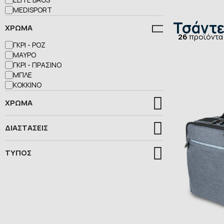
MEDISPORT
Τσάντ
ΧΡΏΜΑ
26
προϊόντα
ΓΚΡΙ - ΡΟΖ
ΜΑΎΡΟ
ΓΚΡΙ - ΠΡΆΣΙΝΟ
ΜΠΛΕ
ΚΌΚΚΙΝΟ
ΧΡΩΜΑ
ΔΙΑΣΤΑΣΕΙΣ
ΤΥΠOΣ