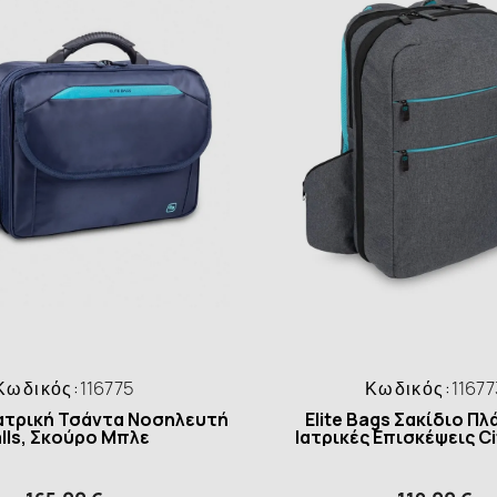
Κωδικός:
116775
Κωδικός:
11677
 Ιατρική Τσάντα Νοσηλευτή
Elite Bags Σακίδιο Πλ
lls, Σκούρο Μπλε
Ιατρικές Επισκέψεις Cit