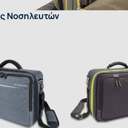
ες Νοσηλευτών