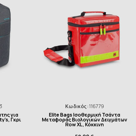
3
Κωδικός:
116779
άτης για
Elite Bags Ισοθερμική Τσάντα
y's, Γκρι
Μεταφοράς Βιολογικών Δειγμάτων
Row XL, Κόκκινη