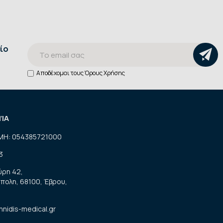
ίο
Αποδέχομαι τους
Όρους Χρήσης
ΝΊΑ
ΜΗ: 054385721000
3
ύρη 42,
πολη, 68100, Έβρου,
nnidis-medical.gr