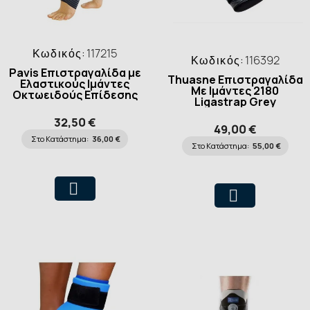
Κωδικός:
117215
Κωδικός:
116392
Pavis Επιστραγαλίδα με
Thuasne Επιστραγαλίδα
Ελαστικούς Ιμάντες
Με Ιμάντες 2180
Οκτωειδούς Επίδεσης
Ligastrap Grey
32,50 €
49,00 €
Στο Κατάστημα:
36,00 €
Στο Κατάστημα:
55,00 €