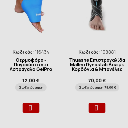
Κωδικός:
116434
Κωδικός:
108881
Θερμοφόρα -
Thuasne Επιστραγαλίδα
Παγοκύστη για
Malleo Dynastab Boa με
Αστράγαλο GelPro
Κορδόνια & Μπανέλες
2351
12,00 €
70,00 €
Στο Κατάστημα:
Στο Κατάστημα:
79,00 €