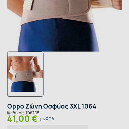
Oppo Ζώνη Οσφύος 3XL 1064
Κωδικός:
108705
41,00 €
με ΦΠΑ