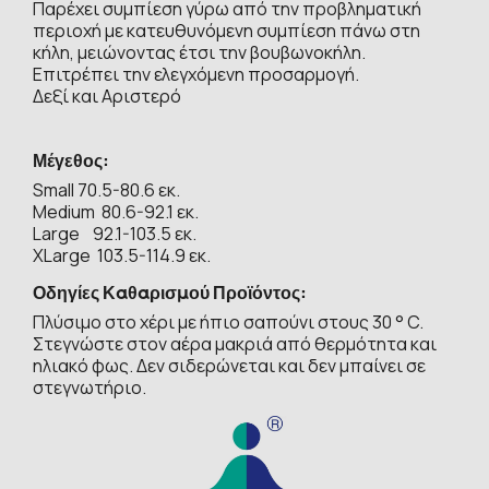
Παρέχει συμπίεση γύρω από την προβληματική
περιοχή με κατευθυνόμενη συμπίεση πάνω στη
κήλη, μειώνοντας έτσι την βουβωνοκήλη.
Επιτρέπει την ελεγχόμενη προσαρμογή.
Δεξί και Αριστερό
Μέγεθος:
Small 70.5-80.6 εκ.
Medium 80.6-92.1 εκ.
Large 92.1-103.5 εκ.
XLarge 103.5-114.9 εκ.
Οδηγίες Καθαρισμού Προϊόντος:
Πλύσιμο στο χέρι με ήπιο σαπούνι στους 30 ° C.
Στεγνώστε στον αέρα μακριά από θερμότητα και
ηλιακό φως.
Δεν σιδερώνεται και δεν μπαίνει σε
στεγνωτήριο.