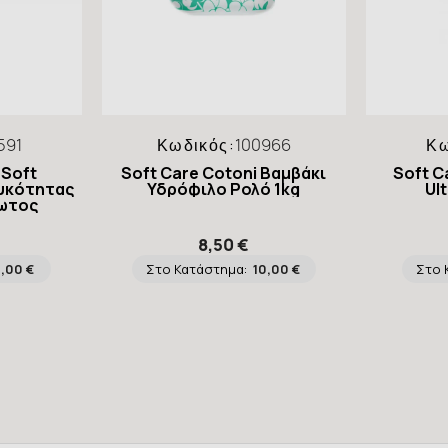
591
Κωδικός:
100966
Κω
-Soft
Soft Care Cotoni Βαμβάκι
Soft C
υκότητας
Υδρόφιλο Ρολό 1kg
Ul
λωτος
8,50 €
8,00 €
Στο Κατάστημα:
10,00 €
Στο 