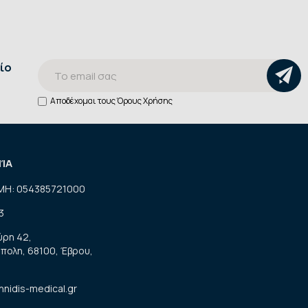
ίο
Αποδέχομαι τους
Όρους Χρήσης
ΝΊΑ
ΜΗ: 054385721000
3
ύρη 42,
πολη, 68100, Έβρου,
nnidis-medical.gr