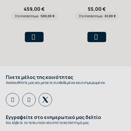
Πρόπλασμα IV
Επιφανειών
459,00 €
55,00 €
Arm Trainer
Συμπυκνωμένο
Στο Κατάστημα:
500,00 €
Στο Κατάστημα:
61,00 €
Surfanios
Premium 5lt
Γίνετε μέλος της κοινότητας
Ακολουθήστε μας και μείνετε συνδεδεμένοι και ενημερωμένοι.
Εγγραφείτε στο ενημερωτικό μας δελτίο
Και λάβετε τα τελευταία νέα από το κατάστημά μας.