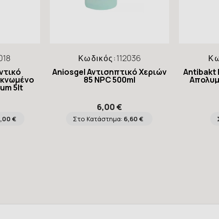
018
Κωδικός:
112036
Κω
ντικό
Aniosgel Αντισηπτικό Χεριών
Antibakt
υκνωμένο
85 NPC 500ml
Απολυμ
um 5lt
6,00 €
1,00 €
Στο Κατάστημα:
6,60 €