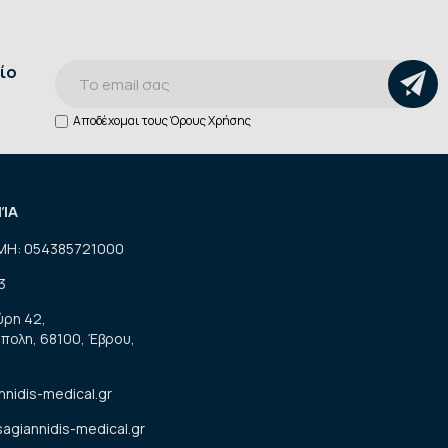
ίο
Αποδέχομαι τους
Όρους Χρήσης
ΝΊΑ
ΜΗ: 054385721000
3
ύρη 42,
πολη, 68100, Έβρου,
nnidis-medical.gr
sagiannidis-medical.gr