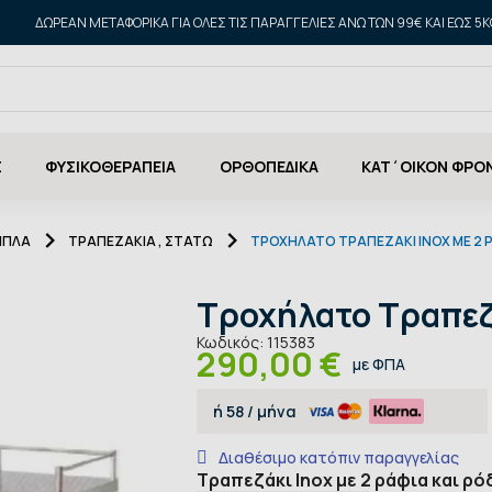
ΔΩΡΕΑΝ ΜΕΤΑΦΟΡΙΚΑ ΓΙΑ ΌΛΕΣ ΤΙΣ ΠΑΡΑΓΓΕΛΊΕΣ ΆΝΩ ΤΩΝ 99€ ΚΑΙ ΈΩΣ 5K
Σ
ΦΥΣΙΚΟΘΕΡΑΠΕΙΑ
ΟΡΘΟΠΕΔΙΚΑ
ΚΑΤ΄ΟΙΚΟΝ ΦΡΟ
ΠΙΠΛΑ
ΤΡΑΠΕΖΆΚΙΑ , ΣΤΑΤΏ
ΤΡΟΧΉΛΑΤΟ ΤΡΑΠΕΖΆΚΙ INOX ΜΕ 2 
Τροχήλατο Τραπεζά
Κωδικός:
115383
290,00 €
με ΦΠΑ
ή
58
/ μήνα
Διαθέσιμο κατόπιν παραγγελίας
Τραπεζάκι Inox με 2 ράφια και ρό