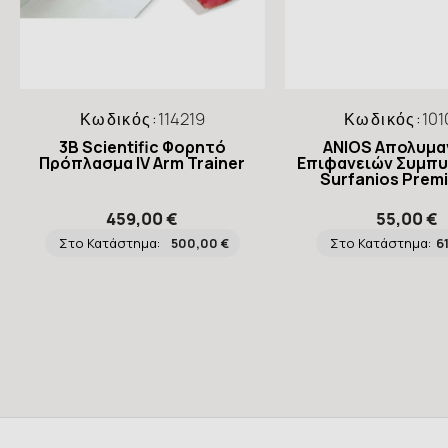
Κωδικός:
114219
Κωδικός:
101
3B Scientific Φορητό
ANIOS Απολυμα
Πρόπλασμα IV Arm Trainer
Επιφανειών Συμπ
Surfanios Premi
459,00 €
55,00 €
Στο Κατάστημα:
500,00 €
Στο Κατάστημα:
6