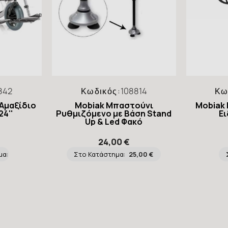
842
Κωδικός:
108814
Κω
Αμαξίδιο
Mobiak Mπαστούνι
Mobiak 
24''
Ρυθμιζόμενο με Βάση Stand
Ει
Up & Led Φακό
24,00 €
μα:
Στο Κατάστημα:
25,00 €