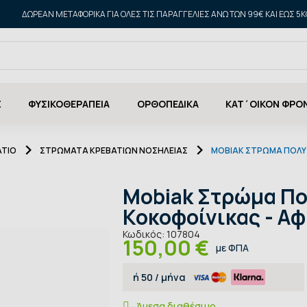
ΔΩΡΕΑΝ ΜΕΤΑΦΟΡΙΚΑ ΓΙΑ ΌΛΕΣ ΤΙΣ ΠΑΡΑΓΓΕΛΊΕΣ ΆΝΩ ΤΩΝ 99€ ΚΑΙ ΈΩΣ 5K
Σ
ΦΥΣΙΚΟΘΕΡΑΠΕΙΑ
ΟΡΘΟΠΕΔΙΚΑ
ΚΑΤ΄ΟΙΚΟΝ ΦΡΟ
ΤΙΟ
ΣΤΡΏΜΑΤΑ ΚΡΕΒΑΤΙΏΝ ΝΟΣΗΛΕΊΑΣ
MOBIAK ΣΤΡΏΜΑ ΠΟΛΎ
Mobiak Στρώμα Π
Κοκοφοίνικας - Α
Κωδικός:
107804
150,00 €
με ΦΠΑ
ή
50
/ μήνα
Άμεσα διαθέσιμο