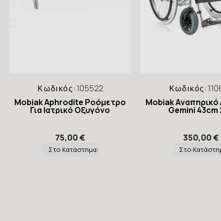
Κωδικός:
105522
Κωδικός:
110
Mobiak Aphrodite Ροόμετρο
Mobiak Aναπηρικό 
Για Ιατρικό Οξυγόνο
Gemini 43cm 
75,00 €
350,00 €
Στο Κατάστημα:
Στο Κατάστη