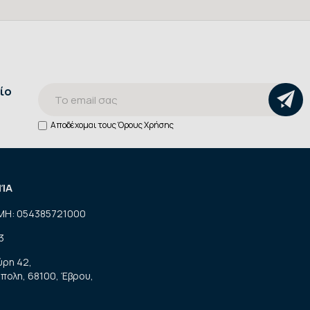
ίο
Αποδέχομαι τους
Όρους Χρήσης
ΝΊΑ
ΜΗ: 054385721000
3
ύρη 42,
πολη, 68100, Έβρου,