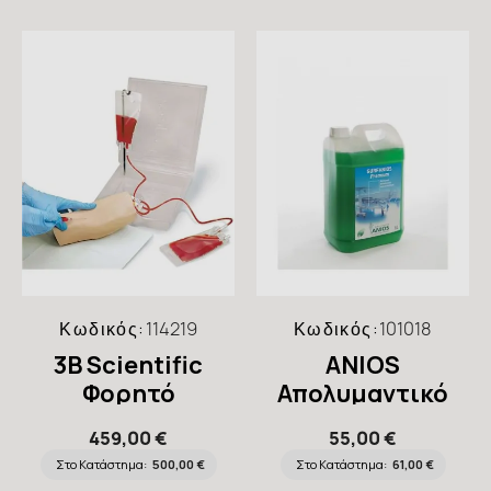
Κωδικός:
114219
Κωδικός:
101018
3B Scientific
ANIOS
Φορητό
Απολυμαντικό
Πρόπλασμα IV
Επιφανειών
459,00 €
55,00 €
Arm Trainer
Συμπυκνωμένο
Στο Κατάστημα:
500,00 €
Στο Κατάστημα:
61,00 €
Surfanios