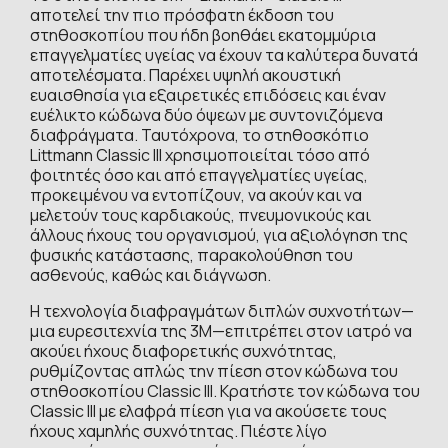
αποτελεί την πιο πρόσφατη έκδοση του
στηθοσκοπίου που ήδη βοηθάει εκατομμύρια
επαγγελματίες υγείας να έχουν τα καλύτερα δυνατά
αποτελέσματα. Παρέχει υψηλή ακουστική
ευαισθησία για εξαιρετικές επιδόσεις και έναν
ευέλικτο κώδωνα δύο όψεων με συντονιζόμενα
διαφράγματα. Ταυτόχρονα, το στηθοσκόπιο
Littmann Classic III χρησιμοποιείται τόσο από
φοιτητές όσο και από επαγγελματίες υγείας,
προκειμένου να εντοπίζουν, να ακούν και να
μελετούν τους καρδιακούς, πνευμονικούς και
άλλους ήχους του οργανισμού, για αξιολόγηση της
φυσικής κατάστασης, παρακολούθηση του
ασθενούς, καθώς και διάγνωση.
Η τεχνολογία διαφραγμάτων διπλών συχνοτήτων—
μια ευρεσιτεχνία της 3M—επιτρέπει στον ιατρό να
ακούει ήχους διαφορετικής συχνότητας,
ρυθμίζοντας απλώς την πίεση στον κώδωνα του
στηθοσκοπίου Classic III. Κρατήστε τον κώδωνα του
Classic III με ελαφρά πίεση για να ακούσετε τους
ήχους χαμηλής συχνότητας. Πιέστε λίγο