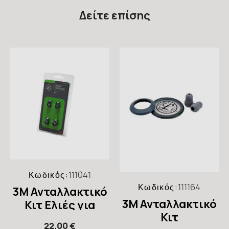
Δείτε επίσης
Κωδικός:
111041
Κωδικός:
111164
3M Ανταλλακτικό
3M Ανταλλακτικό
Κιτ Ελιές για
Κιτ
Στηθοσκόπια
22,00 €