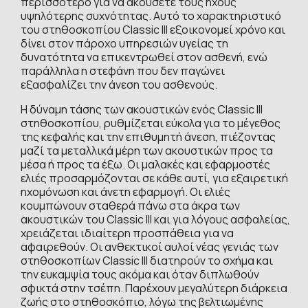
περισσότερο για να ακούσετε τους ήχους
υψηλότερης συχνότητας. Αυτό το χαρακτηριστικό
του στηθοσκοπίου Classic III εξοικονομεί χρόνο και
δίνει στον πάροχο υπηρεσιών υγείας τη
δυνατότητα να επικεντρωθεί στον ασθενή, ενώ
παράλληλα η στεφάνη που δεν παγώνει
εξασφαλίζει την άνεση του ασθενούς.
Η δύναμη τάσης των ακουστικών ενός Classic III
στηθοσκοπίου, ρυθμίζεται εύκολα για το μέγεθος
της κεφαλής και την επιθυμητή άνεση, πιέζοντας
μαζί τα μεταλλικά μέρη των ακουστικών προς τα
μέσα ή προς τα έξω. Οι μαλακές και εφαρμοστές
ελιές προσαρμόζονται σε κάθε αυτί, για εξαιρετική
ηχομόνωση και άνετη εφαρμογή. Οι ελιές
κουμπώνουν σταθερά πάνω στα άκρα των
ακουστικών του Classic III και για λόγους ασφαλείας,
χρειάζεται ιδιαίτερη προσπάθεια για να
αφαιρεθούν. Οι ανθεκτικοί αυλοί νέας γενιάς των
στηθοσκοπίων Classic III διατηρούν το σχήμα και
την ευκαμψία τους ακόμα και όταν διπλωθούν
σφικτά στην τσέπη. Παρέχουν μεγαλύτερη διάρκεια
ζωής στο στηθοσκόπιο, λόγω της βελτιωμένης