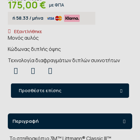
175,00 €
με ΦΠΑ
ή
58.33
/ μήνα
Εξαντλήθηκε
Μονός αυλός
Κώδωνας διπλής όψης
Τεχνολογία διαφραγμάτων διπλών συχνοτήτων
Προσθέστε επίσης
Περιγραφή
Το στηθοσκόπιο 3M™ Littmann® Classic III™