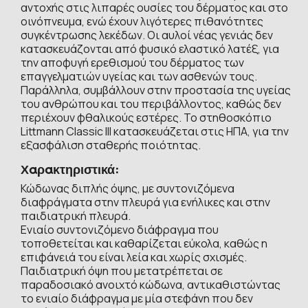
αντοχής στις λιπαρές ουσίες του δέρματος και στο
οινόπνευμα, ενώ έχουν λιγότερες πιθανότητες
συγκέντρωσης λεκέδων. Οι αυλοί νέας γενιάς δεν
κατασκευάζονται από φυσικό ελαστικό λατέξ, για
την αποφυγή ερεθισμού του δέρματος των
επαγγελματιών υγείας και των ασθενών τους.
Παράλληλα, συμβάλλουν στην προστασία της υγείας
του ανθρώπου και του περιβάλλοντος, καθώς δεν
περιέχουν φθαλικούς εστέρες. Το στηθοσκόπιο
Littmann Classic III κατασκευάζεται στις ΗΠΑ, για την
εξασφάλιση σταθερής ποιότητας.
Χαρακτηριστικά:
Κώδωνας διπλής όψης, με συντονιζόμενα
διαφράγματα στην πλευρά για ενήλικες και στην
παιδιατρική πλευρά.
Ενιαίο συντονιζόμενο διάφραγμα που
τοποθετείται και καθαρίζεται εύκολα, καθώς η
επιφάνειά του είναι λεία και χωρίς σχισμές.
Παιδιατρική όψη που μετατρέπεται σε
παραδοσιακό ανοιχτό κώδωνα, αντικαθιστώντας
το ενιαίο διάφραγμα με μία στεφάνη που δεν