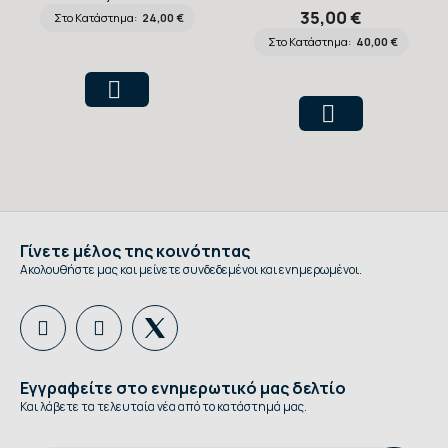
Στηθοσκοπίων
Littmann Μαύρες,
35,00 €
Στο Κατάστημα:
24,00 €
Littmann Classic
4 τεμάχια
Στο Κατάστημα:
40,00 €
II, Γκρι
Γίνετε μέλος της κοινότητας
Ακολουθήστε μας και μείνετε συνδεδεμένοι και ενημερωμένοι.
Εγγραφείτε στο ενημερωτικό μας δελτίο
Και λάβετε τα τελευταία νέα από το κατάστημά μας.