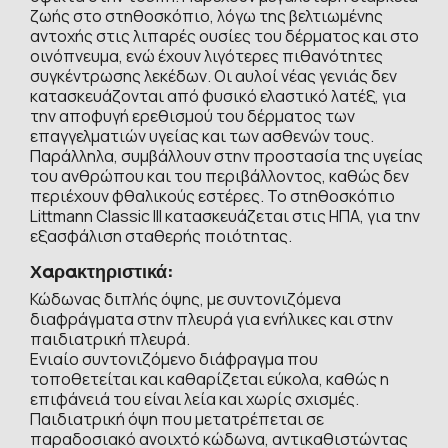
ζωής στο στηθοσκόπιο, λόγω της βελτιωμένης
αντοχής στις λιπαρές ουσίες του δέρματος και στο
οινόπνευμα, ενώ έχουν λιγότερες πιθανότητες
συγκέντρωσης λεκέδων. Οι αυλοί νέας γενιάς δεν
κατασκευάζονται από φυσικό ελαστικό λατέξ, για
την αποφυγή ερεθισμού του δέρματος των
επαγγελματιών υγείας και των ασθενών τους.
Παράλληλα, συμβάλλουν στην προστασία της υγείας
του ανθρώπου και του περιβάλλοντος, καθώς δεν
περιέχουν φθαλικούς εστέρες. Το στηθοσκόπιο
Littmann Classic III κατασκευάζεται στις ΗΠΑ, για την
εξασφάλιση σταθερής ποιότητας.
Χαρακτηριστικά:
Κώδωνας διπλής όψης, με συντονιζόμενα
διαφράγματα στην πλευρά για ενήλικες και στην
παιδιατρική πλευρά.
Ενιαίο συντονιζόμενο διάφραγμα που
τοποθετείται και καθαρίζεται εύκολα, καθώς η
επιφάνειά του είναι λεία και χωρίς σχισμές.
Παιδιατρική όψη που μετατρέπεται σε
παραδοσιακό ανοιχτό κώδωνα, αντικαθιστώντας