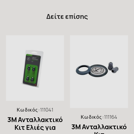
Δείτε επίσης
Κωδικός:
111041
Κωδικός:
111164
3M Ανταλλακτικό
3M Ανταλλακτικό
Κιτ Ελιές για