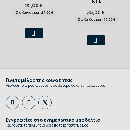
Κιτ
Στηθοσκόπια
22,00 €
Στηθοσκοπίων
Littmann Μαύρες,
35,00 €
Στο Κατάστημα:
24,00 €
Littmann Classic
4 τεμάχια
Στο Κατάστημα:
40,00 €
II, Γκρι
Γίνετε μέλος της κοινότητας
Ακολουθήστε μας και μείνετε συνδεδεμένοι και ενημερωμένοι.
Εγγραφείτε στο ενημερωτικό μας δελτίο
Και λάβετε τα τελευταία νέα από το κατάστημά μας.