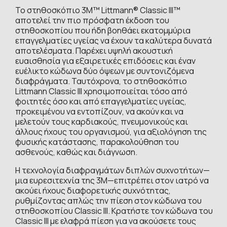
Το στηθοσκόπιο 3M™ Littmann® Classic III™
αποτελεί την πιο πρόσφατη έκδοση του
στηθοσκοπίου που ήδη βοηθάει εκατομμύρια
επαγγελματίες υγείας να έχουν τα καλύτερα δυνατά
αποτελέσματα. Παρέχει υψηλή ακουστική
ευαισθησία για εξαιρετικές επιδόσεις και έναν
ευέλικτο κώδωνα δύο όψεων με συντονιζόμενα
διαφράγματα. Ταυτόχρονα, το στηθοσκόπιο
Littmann Classic III χρησιμοποιείται τόσο από
φοιτητές όσο και από επαγγελματίες υγείας,
προκειμένου να εντοπίζουν, να ακούν και να
μελετούν τους καρδιακούς, πνευμονικούς και
άλλους ήχους του οργανισμού, για αξιολόγηση της
φυσικής κατάστασης, παρακολούθηση του
ασθενούς, καθώς και διάγνωση.
Η τεχνολογία διαφραγμάτων διπλών συχνοτήτων—
μια ευρεσιτεχνία της 3M—επιτρέπει στον ιατρό να
ακούει ήχους διαφορετικής συχνότητας,
ρυθμίζοντας απλώς την πίεση στον κώδωνα του
στηθοσκοπίου Classic III. Κρατήστε τον κώδωνα του
Classic III με ελαφρά πίεση για να ακούσετε τους