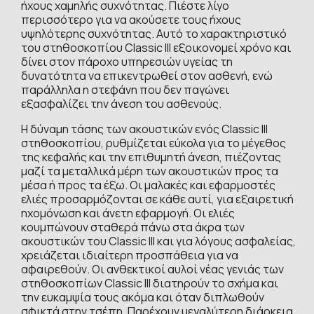
ήχους χαμηλής συχνότητας. Πιέστε λίγο
περισσότερο για να ακούσετε τους ήχους
υψηλότερης συχνότητας. Αυτό το χαρακτηριστικό
του στηθοσκοπίου Classic III εξοικονομεί χρόνο και
δίνει στον πάροχο υπηρεσιών υγείας τη
δυνατότητα να επικεντρωθεί στον ασθενή, ενώ
παράλληλα η στεφάνη που δεν παγώνει
εξασφαλίζει την άνεση του ασθενούς.
Η δύναμη τάσης των ακουστικών ενός Classic III
στηθοσκοπίου, ρυθμίζεται εύκολα για το μέγεθος
της κεφαλής και την επιθυμητή άνεση, πιέζοντας
μαζί τα μεταλλικά μέρη των ακουστικών προς τα
μέσα ή προς τα έξω. Οι μαλακές και εφαρμοστές
ελιές προσαρμόζονται σε κάθε αυτί, για εξαιρετική
ηχομόνωση και άνετη εφαρμογή. Οι ελιές
κουμπώνουν σταθερά πάνω στα άκρα των
ακουστικών του Classic III και για λόγους ασφαλείας,
χρειάζεται ιδιαίτερη προσπάθεια για να
αφαιρεθούν. Οι ανθεκτικοί αυλοί νέας γενιάς των
στηθοσκοπίων Classic III διατηρούν το σχήμα και
την ευκαμψία τους ακόμα και όταν διπλωθούν
σφικτά στην τσέπη. Παρέχουν μεγαλύτερη διάρκεια