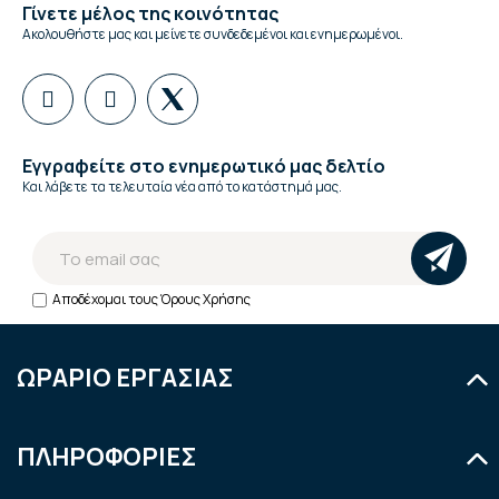
Γίνετε μέλος της κοινότητας
Ακολουθήστε μας και μείνετε συνδεδεμένοι και ενημερωμένοι.
Εγγραφείτε στο ενημερωτικό μας δελτίο
Και λάβετε τα τελευταία νέα από το κατάστημά μας.
Αποδέχομαι τους
Όρους Χρήσης
ΩΡΑΡΙΟ ΕΡΓΑΣΙΑΣ
Δευτέρα
9:00 - 14:30
ΠΛΗΡΟΦΟΡΙΕΣ
Τρίτη
9:00 - 14:30 & 18:00 - 21:00
Τετάρτη
9:00 - 14:30