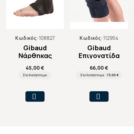
Κωδικός:
108827
Κωδικός:
112954
Gibaud
Gibaud
Nάρθηκας
Επιγονατίδα
Αστραγάλου
Ενισχυμένη
45,00 €
66,00 €
Genugib® Open
Στο Κατάστημα:
Στο Κατάστημα:
73,00 €
Με Οπή