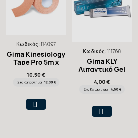
Κωδικός:
114097
Κωδικός:
111768
Gima Kinesiology
Gima KLY
Tape Pro 5m x
Λιπαντικό Gel
5cm Skin 34757
10,50 €
29959
4,00 €
Στο Κατάστημα:
12,00 €
Στο Κατάστημα:
4,50 €