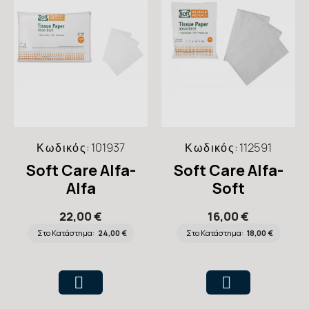
Κωδικός:
101937
Κωδικός:
112591
Soft Care Alfa-
Soft Care Alfa-
Alfa
Soft
Χαρτοβάμβακας
Χαρτοβάμβακας
22,00 €
16,00 €
Λευκότητας 86%
Λευκότητας 55%
Στο Κατάστημα:
24,00 €
Στο Κατάστημα:
18,00 €
5kg Αδίπλωτος
5kg Αδίπλωτος