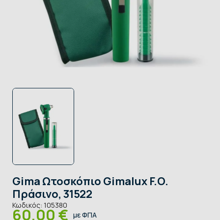
Gima Ωτοσκόπιο Gimalux F.O.
Πράσινο, 31522
Κωδικός:
105380
60,00 €
με ΦΠΑ