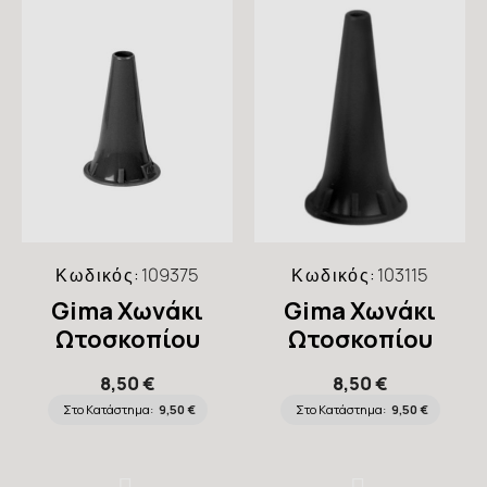
Κωδικός:
109375
Κωδικός:
103115
Gima Χωνάκι
Gima Χωνάκι
Ωτοσκοπίου
Ωτοσκοπίου
Μαύρο 4mm,
Μαύρο 2,5mm,
8,50 €
8,50 €
31488, 250
31487, 250
Στο Κατάστημα:
9,50 €
Στο Κατάστημα:
9,50 €
τεμάχια
τεμάχια