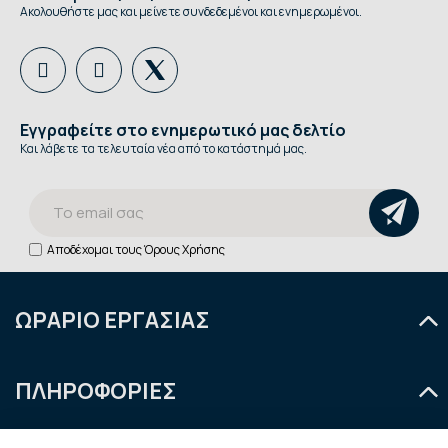
Ακολουθήστε μας και μείνετε συνδεδεμένοι και ενημερωμένοι.
Εγγραφείτε στο ενημερωτικό μας δελτίο
Και λάβετε τα τελευταία νέα από το κατάστημά μας.
Αποδέχομαι τους
Όρους Χρήσης
ΩΡΑΡΙΟ ΕΡΓΑΣΙΑΣ
Δευτέρα
9:00 - 14:30
ΠΛΗΡΟΦΟΡΙΕΣ
Τρίτη
9:00 - 14:30 & 18:00 - 21:00
Τετάρτη
9:00 - 14:30
Ποιοι είμαστε
Πιστοποίηση