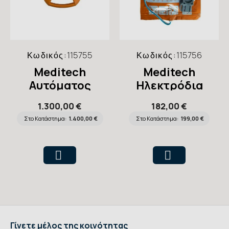
Κωδικός:
115755
Κωδικός:
115756
Meditech
Meditech
Αυτόματος
Ηλεκτρόδια
Απινιδωτής Defi
Ενηλίκων
1.300,00 €
182,00 €
5S
Απινιδωτών Defi
Στο Κατάστημα:
1.400,00 €
Στο Κατάστημα:
199,00 €
5S
Γίνετε μέλος της κοινότητας