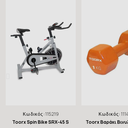
Κωδικός:
115219
Κωδικός:
111
Toorx Spin Bike SRX-45 S
Toorx Βαράκι Βινυ