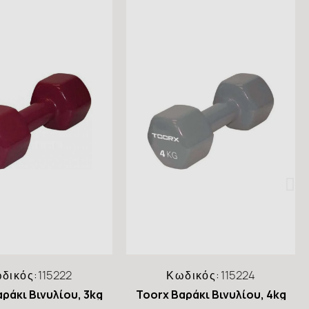
δικός:
115222
Κωδικός:
115224
ράκι Βινυλίου, 3kg
Toorx Βαράκι Βινυλίου, 4kg