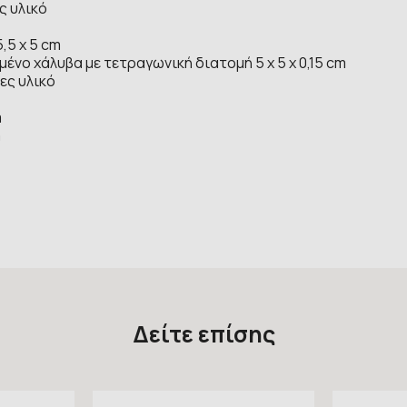
ς υλικό
,5 x 5 cm
νο χάλυβα με τετραγωνική διατομή 5 x 5 x 0,15 cm
ες υλικό
m
m
Δείτε επίσης