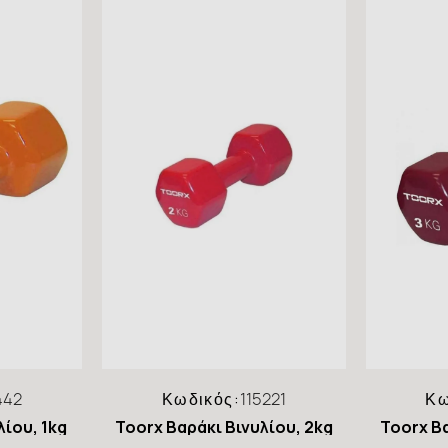
442
Κωδικός:
115221
Κω
λίου, 1kg
Toorx Βαράκι Βινυλίου, 2kg
Toorx Βα