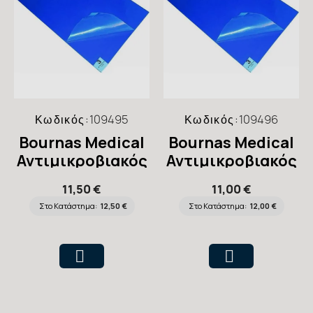
Κωδικός:
109495
Κωδικός:
109496
Bournas Medical
Bournas Medical
Αντιμικροβιακός
Αντιμικροβιακός
Τάπητας
Τάπητας
11,50 €
11,00 €
Χειρουργείου
Χειρουργείου
Στο Κατάστημα:
12,50 €
Στο Κατάστημα:
12,00 €
115cm x 45cm, 30
90cm x 45cm, 30
φύλλα
φύλλα