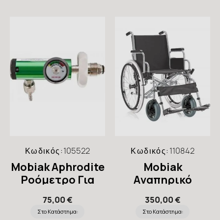
Κωδικός:
105522
Κωδικός:
110842
Mobiak Aphrodite
Mobiak
Ροόμετρο Για
Aναπηρικό
Ιατρικό Οξυγόνο
Αμαξίδιο Gemini
75,00 €
350,00 €
43cm 24''
Στο Κατάστημα:
Στο Κατάστημα: