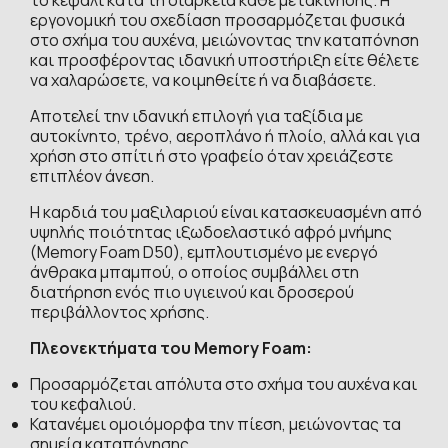
εργονομική του σχεδίαση προσαρμόζεται φυσικά
στο σχήμα του αυχένα, μειώνοντας την καταπόνηση
και προσφέροντας ιδανική υποστήριξη είτε θέλετε
να χαλαρώσετε, να κοιμηθείτε ή να διαβάσετε.
Αποτελεί την ιδανική επιλογή για ταξίδια με
αυτοκίνητο, τρένο, αεροπλάνο ή πλοίο, αλλά και για
χρήση στο σπίτι ή στο γραφείο όταν χρειάζεστε
επιπλέον άνεση.
Η καρδιά του μαξιλαριού είναι κατασκευασμένη από
υψηλής ποιότητας ιξωδοελαστικό αφρό μνήμης
(Memory Foam D50), εμπλουτισμένο με ενεργό
άνθρακα μπαμπού, ο οποίος συμβάλλει στη
διατήρηση ενός πιο υγιεινού και δροσερού
περιβάλλοντος χρήσης.
Πλεονεκτήματα του Memory Foam:
Προσαρμόζεται απόλυτα στο σχήμα του αυχένα και
του κεφαλιού.
Κατανέμει ομοιόμορφα την πίεση, μειώνοντας τα
σημεία καταπόνησης.