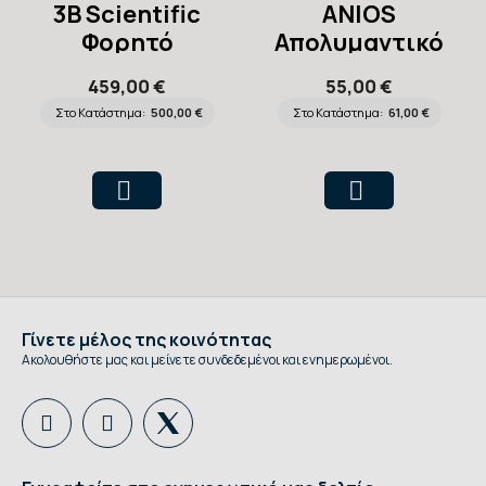
3B Scientific
ANIOS
Φορητό
Απολυμαντικό
Πρόπλασμα IV
Επιφανειών
459,00 €
55,00 €
Arm Trainer
Συμπυκνωμένο
Στο Κατάστημα:
500,00 €
Στο Κατάστημα:
61,00 €
Surfanios
Premium 5lt
Γίνετε μέλος της κοινότητας
Ακολουθήστε μας και μείνετε συνδεδεμένοι και ενημερωμένοι.