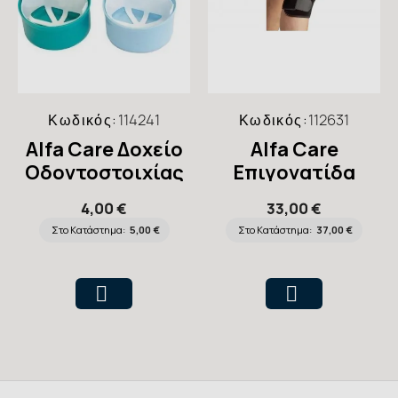
Κωδικός:
114241
Κωδικός:
112631
Alfa Care Δοχείο
Alfa Care
Οδοντοστοιχίας
Επιγονατίδα
Neopren Ανοιχτή
4,00 €
33,00 €
με Μπανέλες,
Στο Κατάστημα:
5,00 €
Στο Κατάστημα:
37,00 €
King Size