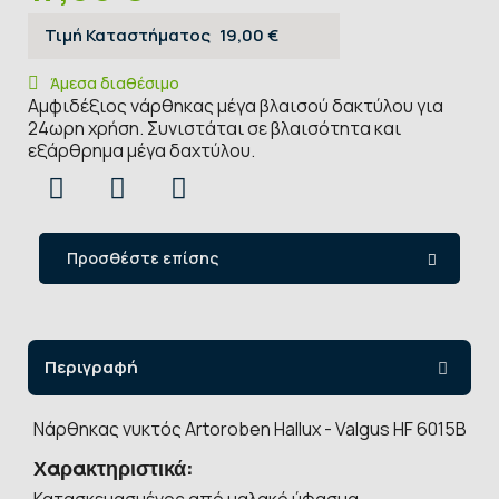
Τιμή Καταστήματος
19,00 €
Άμεσα διαθέσιμο
Αμφιδέξιος νάρθηκας μέγα βλαισού δακτύλου για
24ωρη χρήση. Συνιστάται σε βλαισότητα και
εξάρθρημα μέγα δαχτύλου.
Προσθέστε επίσης
Περιγραφή
Νάρθηκας νυκτός Artoroben Hallux - Valgus HF 6015B
Χαρακτηριστικά:
Κατασκευασμένος από μαλακό ύφασμα.