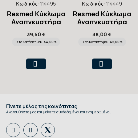
Κωδικός:
114495
Κωδικός:
114449
Resmed Kύκλωμα
Resmed Kύκλωμα
Αναπνευστήρα
Αναπνευστήρα
Μονό 15mm
Μονό Με Βαλβίδα
39,50 €
38,00 €
Astral™
Εκπνοής 22mm
Στο Κατάστημα:
44,00 €
Στο Κατάστημα:
42,00 €
Astral™
Γίνετε μέλος της κοινότητας
Ακολουθήστε μας και μείνετε συνδεδεμένοι και ενημερωμένοι.