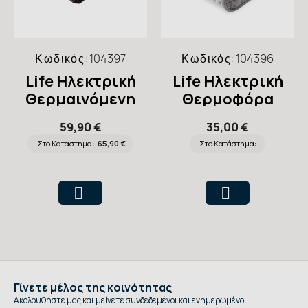
Κωδικός:
104397
Κωδικός:
104396
Life Ηλεκτρική
Life Ηλεκτρική
Θερμαινόμενη
Θερμοφόρα
Κουβέρτα Διπλή
Ποδιών με
59,90 €
35,00 €
Καφέ
Ανεξάρτητη
Στο Κατάστημα:
65,90 €
Στο Κατάστημα:
Λειτουργία
Μασάζ
Γίνετε μέλος της κοινότητας
Ακολουθήστε μας και μείνετε συνδεδεμένοι και ενημερωμένοι.