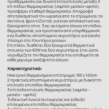
προθέρμανσης και δυνατότητα επιλογής μεταξύ 3
επιπέδων θερμοκρασίας (χαμηλό-μεσαίο-υψηλό),
προσφέρει σταθερή θερμοκρασία. Απορροφά
αποτελεσματικά την υγρασία από το στρώμα και τα
σεντόνια, φροντίζοντας για έναν απολαυστικό και
ξεκούραστο ύπνο. Έχει αυτόματο έλεγχο επιπέδου
θερμοκρασίας για προστασία από υπερθέρμανση,
ενώ διαθέτει αποσπώμενο χειριστήριο για εύκολο
πλύσιμο στο πλυντήριο ρούχων.
Επιπλέον, διαθέτει δύο ξεχωριστά θερμαντικά
στοιχεία των 60W και δύο χειριστήρια, έτσι ώστε
να ρυθμίζετε την θερμοκρασία που επιθυμείτε σε
κάθε μεριά με ανεξάρτητο έλεγχο.
Χαρακτηριστικά:
Ηλεκτρικό θερμαινόμενο επίστρωμα, 160 x 140cm
2 πρακτικά,αποσπώμενα χειριστήρια, με διακόπτη
επιλογής επιπέδου θερμοκρασίας
3 επίπεδα επιλογής θερμοκρασίας (χαμηλό -
μεσαίο - υψηλό)
Ενδεικτική λυχνία λειτουργίας και ένδειξη
επιλεγμένου επιπέδου θερμοκρασίας