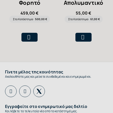
Φορητό
Απολυμαντικό
Πρόπλασμα IV
Επιφανειών
459,00 €
55,00 €
Arm Trainer
Συμπυκνωμένο
Στο Κατάστημα:
500,00 €
Στο Κατάστημα:
61,00 €
Surfanios
Premium 5lt
Γίνετε μέλος της κοινότητας
Ακολουθήστε μας και μείνετε συνδεδεμένοι και ενημερωμένοι.
Εγγραφείτε στο ενημερωτικό μας δελτίο
Και λάβετε τα τελευταία νέα από το κατάστημά μας.