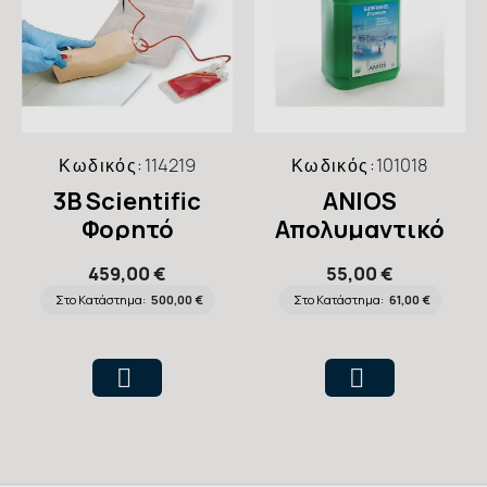
Κωδικός:
114219
Κωδικός:
101018
3B Scientific
ANIOS
Φορητό
Απολυμαντικό
Πρόπλασμα IV
Επιφανειών
459,00 €
55,00 €
Arm Trainer
Συμπυκνωμένο
Στο Κατάστημα:
500,00 €
Στο Κατάστημα:
61,00 €
Surfanios
Premium 5lt