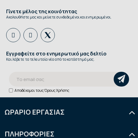
Γίνετε μέλος της κοινότητας
Ακολουθήστε μας και μείνετε συνδεδεμένοι και ενημερωμένοι.
Εγγραφείτε στο ενημερωτικό μας δελτίο
Και λάβετε τα τελευταία νέα από το κατάστημά μας.
Αποδέχομαι τους
Όρους Χρήσης
ΩΡΑΡΙΟ ΕΡΓΑΣΙΑΣ
Δευτέρα
9:00 - 14:30
ΠΛΗΡΟΦΟΡΙΕΣ
Τρίτη
9:00 - 14:30 & 18:00 - 21:00