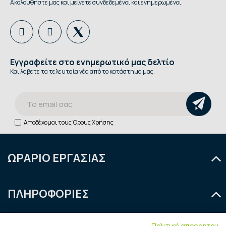
Ακολουθήστε μας και μείνετε συνδεδεμένοι και ενημερωμένοι.
Εγγραφείτε στο ενημερωτικό μας δελτίο
Και λάβετε τα τελευταία νέα από το κατάστημά μας.
Αποδέχομαι τους
Όρους Χρήσης
ΩΡΑΡΙΟ ΕΡΓΑΣΙΑΣ
Δευτέρα
9:00 - 14:30
ΠΛΗΡΟΦΟΡΙΕΣ
Τρίτη
9:00 - 14:30 & 18:00 - 21:00
Τετάρτη
9:00 - 14:30
Ποιοι είμαστε
Πιστοποίηση
Πέμπτη
9:00 - 14:30 & 18:00 - 21:00
Πολιτική απορρήτου