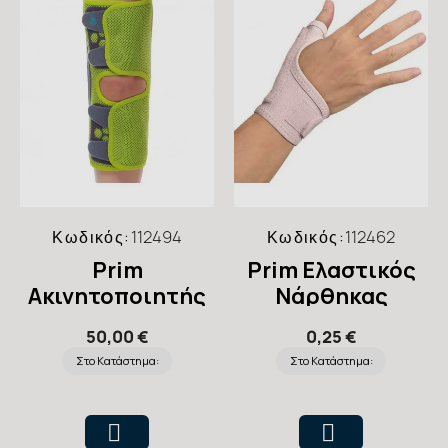
Κωδικός:
112494
Κωδικός:
112462
Prim
Prim Ελαστικός
Ακινητοποιητής
Νάρθηκας
Γονάτου
Ακινητοποίησης
50,00 €
0,25 €
Παιδικός
Καρπού &
Στο Κατάστημα:
Στο Κατάστημα:
Αντίχειρα
“Essencial”