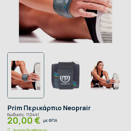
Prim Περικάρπιο Neoprair
Κωδικός:
112441
20,00 €
με ΦΠΑ
Άμεσα διαθέσιμο