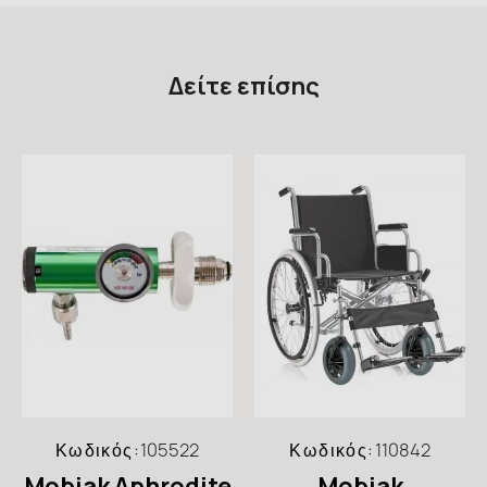
Δείτε επίσης
Κωδικός:
105522
Κωδικός:
110842
Mobiak Aphrodite
Mobiak