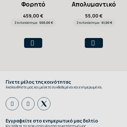
Φορητό
Απολυμαντικό
Πρόπλασμα IV
Επιφανειών
459,00 €
55,00 €
Arm Trainer
Συμπυκνωμένο
Στο Κατάστημα:
500,00 €
Στο Κατάστημα:
61,00 €
Surfanios
Premium 5lt
Γίνετε μέλος της κοινότητας
Ακολουθήστε μας και μείνετε συνδεδεμένοι και ενημερωμένοι.
Εγγραφείτε στο ενημερωτικό μας δελτίο
Και λάβετε τα τελευταία νέα από το κατάστημά μας.