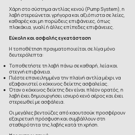
Χάρη στο σύστημα αντλίας κενού (Pump System), η
λαβή στερεώνεται γρήγορα και αξιόπιστα σε λείες,
καθαρές και μη πορώδεις επιφάνειες, όπως
πλακάκια, γυαλί ή άλλες επίπεδες επιφάνειες.
Εύκολη και ασφαλής εγκατάσταση
Η τοποθέτηση πραγματοποιείται σε λίγα μόνο
δευτερόλεπτα:
Τοποθετήστε τη λαβή πάνω σε καθαρή, λεία και
στεγνή επιφάνεια.
Πιέστε επανειλημμένα την πλαϊνή αντλία μέχρι να
εξαφανιστεί ο κόκκινος δείκτης ασφαλείας.
Όταν ο κόκκινος δείκτης δεν είναι πλέον ορατός, η
λαβή έχει δημιουργήσει ισχυρό κενό αέρος και έχει
στερεωθεί με ασφάλεια.
Οι μεγάλες βεντούζες από καουτσούκ προσφέρουν
εξαιρετική πρόσφυση και συμβάλλουν στη
σταθερότητα της λαβής κατά τη χρήση.