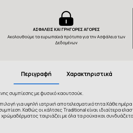
ΑΣΦΑΛΕΙΣ ΚΑΙ ΓΡΗΓΟΡΕΣ ΑΓΟΡΕΣ
Ακολουθούμε τα ευρωπαϊκά πρότυπα για την Ασφάλεια των
Δεδομένων
Περιγραφή
Χαρακτηριστικά
μένης συμπίεσης με φυσικό καουτσούκ.
ς επιλογή για υψηλή ιατρική αποτελεσματικότητα.Κάθε ημέ
μπίεση. Καθώς οι κάλτσες Traditional είναι ιδιαίτερα ελα
 χρώμαδέρματος ταιριάζει με όλα τα ρούχα και συνδυάζεται