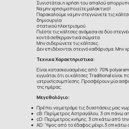
Συνιστάται η χρήση του απαλού απορρυπαν
Να μην χρησιμοποιείτε μαλακτικό!
Παρακαλούμε να μην στεγνώνετε τις κάλτ
δημιουργία
στατικού ηλεκτρισμού.
Πιέστε τις κάλτσες ανάμεσα σε δύο στεγνέ
κοντά σεθερμαντικά σώματα.
Μην σιδερώνετε τις κάλτσες.
Δεν επιδέχονται στεγνό καθάρισμα. Μην χ
Τεχνικα Χαρακτηριστικα:
Είναι κατασκευασμένες από: 70% polyaram
εγγυάται ότι οι κάλτσες Traditional είνα
ιατρικήςσυμπίεσης. Προσφέρουν μία ασφ
της ημέρας.
Μεγεθολόγιο:
Πρέπει να μετράμε τις διαστάσεις μας νωρ
cB: Περίμετρος Αστραγάλου, 3 cm πάνω α
cD: Περίμετρος κνήμης, 3 cm κάτω από τη
AD: Ύψος από το έδαφος μέχρι 3 cm κάτω 