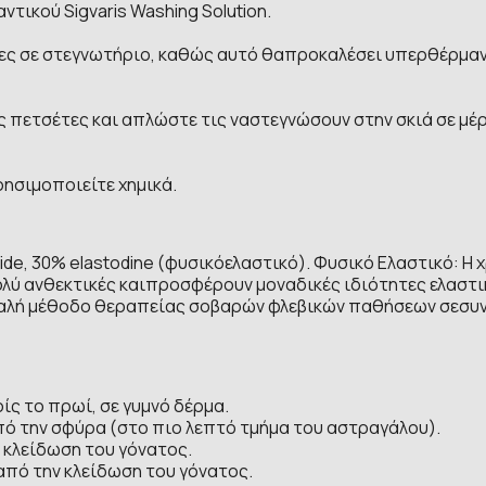
τικού Sigvaris Washing Solution.
σες σε στεγνωτήριο, καθώς αυτό θαπροκαλέσει υπερθέρμανσ
ς πετσέτες και απλώστε τις ναστεγνώσουν στην σκιά σε μέρ
ρησιμοποιείτε χημικά.
ide, 30% elastodine (φυσικόελαστικό). Φυσικό Ελαστικό: 
ι πολύ ανθεκτικές καιπροσφέρουν μοναδικές ιδιότητες ελασ
αλή μέθοδο θεραπείας σοβαρών φλεβικών παθήσεων σεσυνδ
ίς το πρωί, σε γυμνό δέρμα.
πό την σφύρα (στο πιο λεπτό τμήμα του αστραγάλου).
ν κλείδωση του γόνατος.
από την κλείδωση του γόνατος.