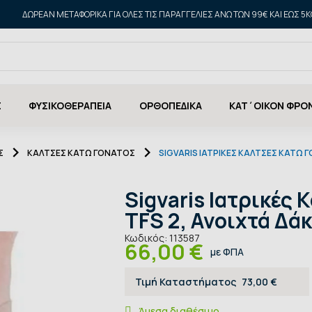
ΔΩΡΕΑΝ ΜΕΤΑΦΟΡΙΚΑ ΓΙΑ ΌΛΕΣ ΤΙΣ ΠΑΡΑΓΓΕΛΊΕΣ ΆΝΩ ΤΩΝ 99€ ΚΑΙ ΈΩΣ 5K
Σ
ΦΥΣΙΚΟΘΕΡΑΠΕΙΑ
ΟΡΘΟΠΕΔΙΚΑ
ΚΑΤ΄ΟΙΚΟΝ ΦΡΟ
Σ
ΚΆΛΤΣΕΣ ΚΆΤΩ ΓΌΝΑΤΟΣ
SIGVARIS ΙΑΤΡΙΚΈΣ ΚΆΛΤΣΕΣ ΚΆΤΩ 
Sigvaris Ιατρικές
TFS 2, Ανοιχτά Δά
Κωδικός:
113587
66,00 €
με ΦΠΑ
Τιμή Καταστήματος
73,00 €
Άμεσα διαθέσιμο