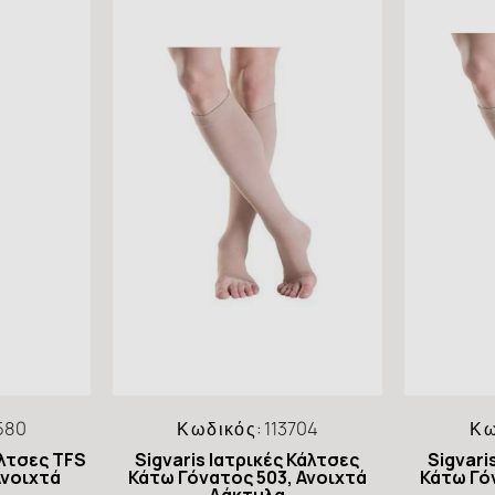
580
Κωδικός:
113704
Κω
άλτσες TFS
Sigvaris Ιατρικές Κάλτσες
Sigvari
Ανοιχτά
Κάτω Γόνατος 503, Ανοιχτά
Κάτω Γό