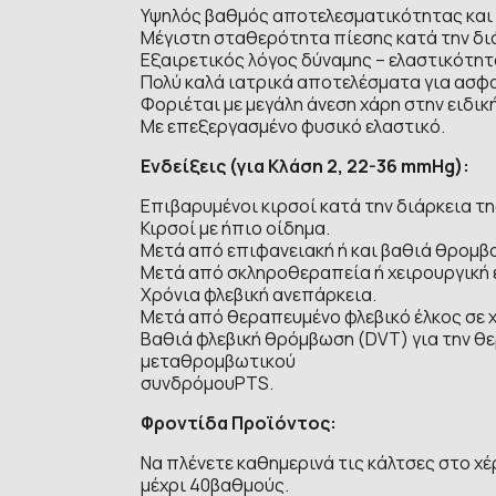
Υψηλός βαθμός αποτελεσματικότητας και
Μέγιστη σταθερότητα πίεσης κατά την διά
Εξαιρετικός λόγος δύναμης – ελαστικότητ
Πολύ καλά ιατρικά αποτελέσματα για ασφα
Φοριέται με μεγάλη άνεση χάρη στην ειδικ
Με επεξεργασμένο φυσικό ελαστικό.
Ενδείξεις (για Κλάση 2, 22-36 mmHg):
Επιβαρυμένοι κιρσοί κατά την διάρκεια τη
Κιρσοί με ήπιο οίδημα.
Μετά από επιφανειακή ή και βαθιά θρομβ
Μετά από σκληροθεραπεία ή χειρουργική 
Χρόνια φλεβική ανεπάρκεια.
Μετά από θεραπευμένο φλεβικό έλκος σε χ
Βαθιά φλεβική θρόμβωση (DVT) για την θ
μεταθρομβωτικού
συνδρόμουPTS.
Φροντίδα Προϊόντος:
Να πλένετε καθημερινά τις κάλτσες στο χ
μέχρι 40βαθμούς.