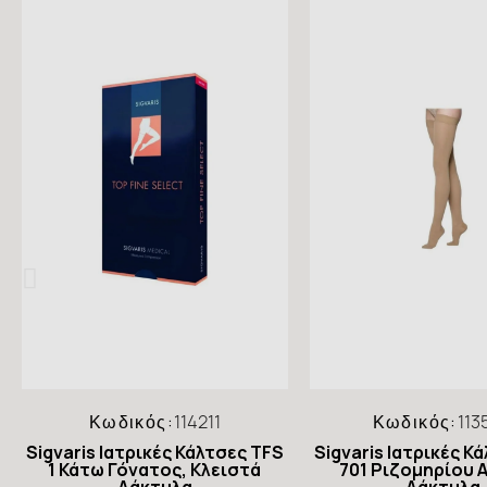
Κωδικός:
114211
Κωδικός:
113
Sigvaris Ιατρικές Κάλτσες TFS
Sigvaris Ιατρικές Κ
1 Κάτω Γόνατος, Κλειστά
701 Ριζομηρίου 