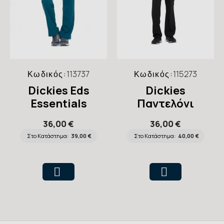
Κωδικός:
113737
Κωδικός:
115273
Dickies Eds
Dickies
Essentials
Παντελόνι
Παντελόνι
Ανδρικό
36,00 €
36,00 €
Γυναικείο
Στο Κατάστημα:
39,00 €
Στο Κατάστημα:
40,00 €
Drawstring Cargo