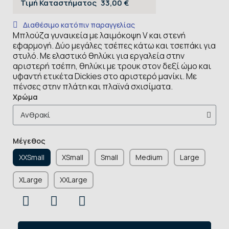
Τιμή Καταστήματος
33,00 €
Διαθέσιμο κατόπιν παραγγελίας
Μπλούζα γυναικεία με λαιμόκοψη V και στενή
εφαρμογή. Δύο μεγάλες τσέπες κάτω και τσεπάκι για
στυλό. Με ελαστικό θηλύκι για εργαλεία στην
αριστερή τσέπη, θηλύκι με τρουκ στον δεξί ώμο και
υφαντή ετικέτα Dickies στο αριστερό μανίκι. Με
πένσες στην πλάτη και πλαϊνά σχισίματα.
Χρώμα
Μέγεθος
XXSmall
XSmall
Small
Medium
Large
XLarge
XXLarge