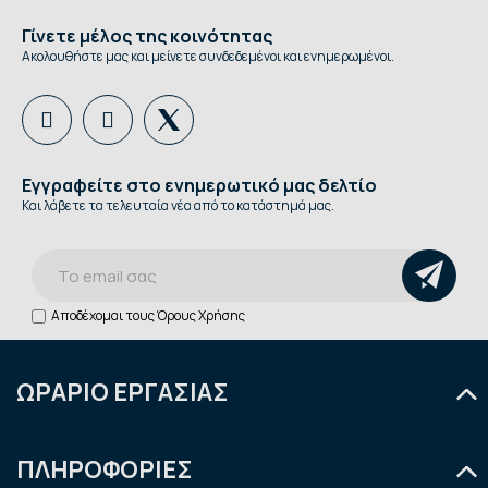
Γίνετε μέλος της κοινότητας
Ακολουθήστε μας και μείνετε συνδεδεμένοι και ενημερωμένοι.
Εγγραφείτε στο ενημερωτικό μας δελτίο
Και λάβετε τα τελευταία νέα από το κατάστημά μας.
Αποδέχομαι τους
Όρους Χρήσης
ΩΡΑΡΙΟ ΕΡΓΑΣΙΑΣ
Δευτέρα
9:00 - 14:30
ΠΛΗΡΟΦΟΡΙΕΣ
Τρίτη
9:00 - 14:30 & 18:00 - 21:00