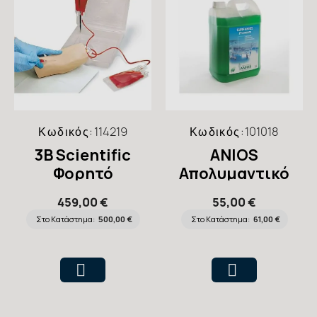
Κωδικός:
114219
Κωδικός:
101018
3B Scientific
ANIOS
Φορητό
Απολυμαντικό
Πρόπλασμα IV
Επιφανειών
459,00 €
55,00 €
Arm Trainer
Συμπυκνωμένο
Στο Κατάστημα:
500,00 €
Στο Κατάστημα:
61,00 €
Surfanios
Premium 5lt