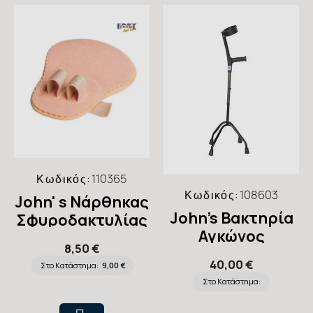
Κωδικός:
110365
Κωδικός:
108603
John' s Νάρθηκας
John's Βακτηρία
Σφυροδακτυλίας
Αγκώνος
με 2 Θηλιές,
8,50 €
Τετράποδη Με
17256
40,00 €
Στο Κατάστημα:
9,00 €
Κλειστή Λαβή
Στο Κατάστημα: