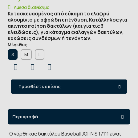
Άμεσα διαθέσιμο
Κατασκευασμένος από εύκαμπτο ελαφρύ
αλουμίνιο με αφρώδη επένδυση. Κατάλληλος για
ακινητοποίηση δακτύλων (και για τις 3
κλειδώσεις), για κάταγμα φαλαγγών δακτύλων,
κακώσεις συνδέσμων ή τενόντων.
Μέγεθος
S
Μ
L
Προσθέστε επίσης
Περιγραφή
Ο νάρθηκας δακτύλου Baseball JOHN’S 17111 είναι