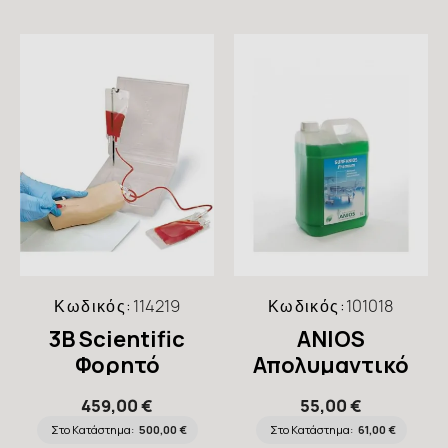
Κωδικός:
114219
Κωδικός:
101018
3B Scientific
ANIOS
Φορητό
Απολυμαντικό
Πρόπλασμα IV
Επιφανειών
459,00 €
55,00 €
Arm Trainer
Συμπυκνωμένο
Στο Κατάστημα:
500,00 €
Στο Κατάστημα:
61,00 €
Surfanios