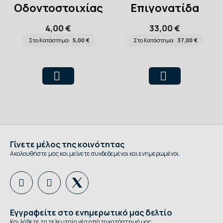
Οδοντοστοιχίας
Επιγονατίδα
Neopren Ανοιχτή
4,00 €
33,00 €
με Μπανέλες,
Στο Κατάστημα:
5,00 €
Στο Κατάστημα:
37,00 €
King Size
Γίνετε μέλος της κοινότητας
Ακολουθήστε μας και μείνετε συνδεδεμένοι και ενημερωμένοι.
Εγγραφείτε στο ενημερωτικό μας δελτίο
Και λάβετε τα τελευταία νέα από το κατάστημά μας.