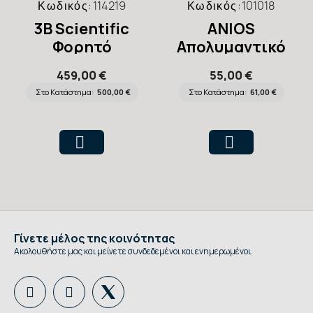
Κωδικός:
114219
Κωδικός:
101018
3B Scientific
ANIOS
Φορητό
Απολυμαντικό
Πρόπλασμα IV
Επιφανειών
459,00 €
55,00 €
Arm Trainer
Συμπυκνωμένο
Στο Κατάστημα:
500,00 €
Στο Κατάστημα:
61,00 €
Surfanios
Premium 5lt
Γίνετε μέλος της κοινότητας
Ακολουθήστε μας και μείνετε συνδεδεμένοι και ενημερωμένοι.