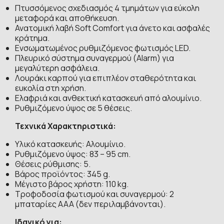
Πτυσσόμενος σχεδιασμός 4 τμημάτων για εύκολη
μεταφορά και αποθήκευση.
Ανατομική λαβή Soft Comfort για άνετο και ασφαλές
κράτημα.
Ενσωματωμένος ρυθμιζόμενος φωτισμός LED.
Πλευρικό σύστημα συναγερμού (Alarm) για
μεγαλύτερη ασφάλεια.
Λουράκι καρπού για επιπλέον σταθερότητα και
ευκολία στη χρήση.
Ελαφριά και ανθεκτική κατασκευή από αλουμίνιο.
Ρυθμιζόμενο ύψος σε 5 θέσεις.
Τεχνικά Χαρακτηριστικά:
Υλικό κατασκευής: Αλουμίνιο.
Ρυθμιζόμενο ύψος: 83 – 95 cm.
Θέσεις ρύθμισης: 5.
Βάρος προϊόντος: 345 g.
Μέγιστο βάρος χρήστη: 110 kg.
Τροφοδοσία φωτισμού και συναγερμού: 2
μπαταρίες AAA (δεν περιλαμβάνονται).
Ιδανικό για: