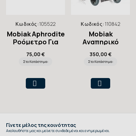
Κωδικός:
105522
Κωδικός:
110842
Mobiak Aphrodite
Mobiak
Ροόμετρο Για
Aναπηρικό
Ιατρικό Οξυγόνο
Αμαξίδιο Gemini
75,00 €
350,00 €
43cm 24''
Στο Κατάστημα:
Στο Κατάστημα:
Γίνετε μέλος της κοινότητας
Ακολουθήστε μας και μείνετε συνδεδεμένοι και ενημερωμένοι.