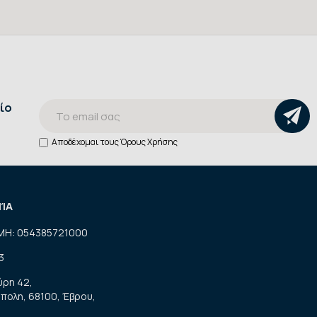
ίο
Αποδέχομαι τους
Όρους Χρήσης
ΝΊΑ
ΜΗ: 054385721000
3
ύρη 42,
πολη, 68100, Έβρου,