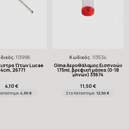
δικός:
113996
Κωδικός:
113534
κιστρα Ώτων Lucae
Gima Αεροθάλαμος Εισπνοών
14cm, 26771
175ml, βρεφική μάσκα (0-18
μηνών) 33674
4,10 €
11,50 €
Κατάστημα:
4,50 €
Στο Κατάστημα:
12,50 €