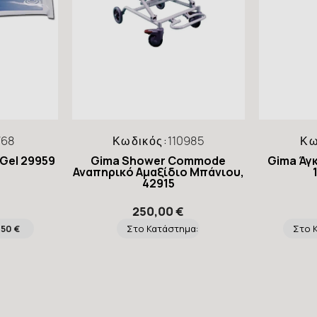
768
Κωδικός:
110985
Κω
 Gel 29959
Gima Shower Commode
Gima Άγ
Αναπηρικό Αμαξίδιο Μπάνιου,
42915
250,00 €
,50 €
Στο Κατάστημα:
Στο 