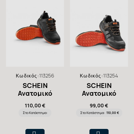
Κωδικός:
113256
Κωδικός:
113254
SCHEIN
SCHEIN
Ανατομικό
Ανατομικό
Παπούτσι
Παπούτσι
110,00 €
99,00 €
Ασφαλείας Flash
Ασφαλείας Guard
Στο Κατάστημα:
Στο Κατάστημα:
110,00 €
με Ορθοπεδικούς
με Ορθοπεδικούς
Πάτους
Πάτους