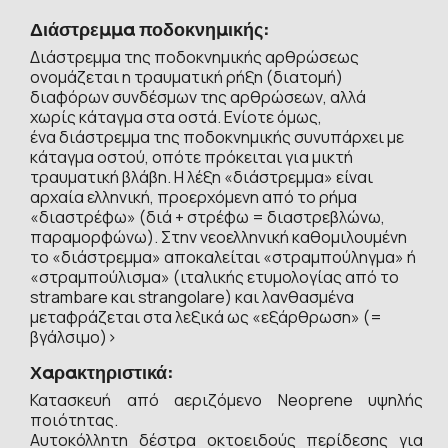
Διάστρεμμα ποδοκνημικής:
Διάστρεμμα της ποδοκνημικής αρθρώσεως
ονομάζεται η τραυματική ρήξη (διατομή)
διαφόρων συνδέσμων της αρθρώσεων, αλλά
χωρίς κάταγμα στα οστά. Ενίοτε όμως,
ένα διάστρεμμα της ποδοκνημικής συνυπάρχει με
κάταγμα οστού, οπότε πρόκειται για μικτή
τραυματική βλάβη. Η λέξη «διάστρεμμα» είναι
αρχαία ελληνική, προερχόμενη από το ρήμα
«διαστρέφω» (διά + στρέφω = διαστρεβλώνω,
παραμορφώνω). Στην νεοελληνική καθομιλουμένη
το «διάστρεμμα» αποκαλείται «στραμπούληγμα» ή
«στραμπούλισμα» (ιταλικής ετυμολογίας από το
strambare και strangolare) και λανθασμένα
μεταφράζεται στα λεξικά ως «εξάρθρωση» (=
βγάλσιμο)>
Χαρακτηριστικά:
Κατασκευή από αεριζόμενο Neoprene υψηλής
ποιότητας.
Αυτοκόλλητη δέστρα οκτοειδούς περίδεσης για