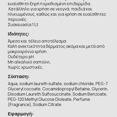
ευαίσθητη ξηρή ή ερεθισμένη επιδερμίδα.
Κατάλληλο για χρήση σε νεογνά, παιδιά και
ηλικιωμένους, καθώς και για χρήση σε ευαίσθητες
περιοχές.
Συσκευασία 1 Lt
Ιδιότητες:
Άμεσο και τέλειο αποτέλεσμα.
Καλή ανεκτικότητα δέρματος ακόμα και μετά από
μακροχρόνια χρήση.
Ουδέτερο pH
Μη αλκαλικό σαπούνι.
Χωρίς χρωστικές.
Σύσταση:
Aqua, sodium laureth sulfate, sodium chloride, PEG-7
Glyceryl cocoate, Cocamidopropyl Betaine, Glycerin,
Disodium Laureth Sulfosuccinate, Sodium Benzoate,
PEG-120 Methyl Glucose Dioleate, Perfume
(Fragrance), Sodium Citrate
Εφαρμογή: