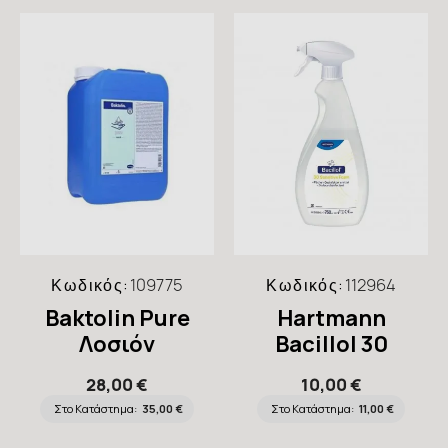
Κωδικός:
109775
Κωδικός:
112964
Baktolin Pure
Hartmann
Λοσιόν
Bacillol 30
Πλυσίματος 5Lt
Sensitive Foam
28,00 €
10,00 €
Απολυμαντικό
Στο Κατάστημα:
35,00 €
Στο Κατάστημα:
11,00 €
Επιφανειών 750